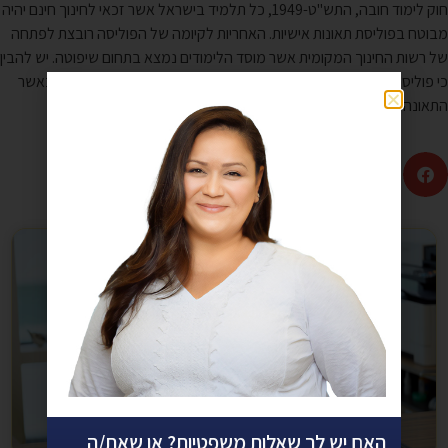
חוק לימוד חובה, התש"ט-1949, כל תלמיד בישראל אשר זכאי לחינוך חינם יהיה
מבוטח בפוליסת תאונות אישיות. האחריות לקיומה של הפוליסה רובצת לפתחה
של רשות החינוך המקומית אשר מוסד הלימודים נמצא בתחום שיפוטה. יש להבין
כי פוליסת תאונות אישיות תלמידים חלה על כל מקרה שארע לקטין וגם כאשר
התאונה התרחשה מחוץ לכותלי גן הילדים או בית הספר.
האם יש לך שאלות משפטיות? או שאת/ה