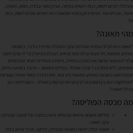
שעלולה לגרום למוות, נכות רפואית צמיתה, אבדן כושר עבודה, כוויות, אשפוז,
סיעוד, שברים ועוד. הפיצוי ניתן בתנאי שתאונה היא האירוע שגרם למוות, נכות
וכו'.
מהי תאונה?
"תאונה היא חבלה גופנית שנגרמה עקב הפעלת כוח פיזי בלבד, כתוצאה
מאירוע פתאומי, חד פעמי ובלתי צפוי מראש, הנגרם במישרין על ידי גורם חיצוני
וגלוי לעין ואשר מהווה את הסיבה היחידה, הישירה והמידית לאחד מהכיסויים
שקיימים, ללא תלות בכל סיבה אחרת". במילים פשוטות – מדובר בפגיעה פיזית,
שמתרחשת כתוצאה מאירוע פתאומי ולא צפוי. זאת הגדרה מאוד אפורה שגורמת
למחלוקות רבות בין התובעים לבין חברות הביטוח בשאלה – האם הייתה כאן
בכלל תאונה?
מה מכסה הפוליסה?
פוליסת תאונות אישיות מבטיחה פיצוי במקרה של פגיעה שנגרמה
עקב תאונה.
תאונה יכולה להיות כתוצאה מנפילה, דליקה, או כל אירוע בלתי