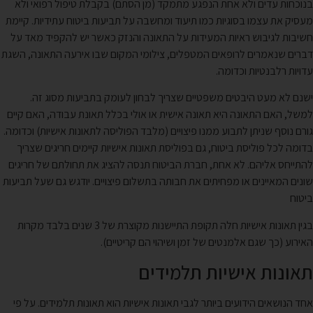
בנוכחות עדים ולא אחת הנפגע מתמקד (מן הסתם) בקבלת טיפול רפואי ולא
מעסיק את עצמו בסוגיות כמו תיעוד ומחשבה על תביעות ביטוח עתידיות. קיימת
חשיבות לגיבוש ראיות המעידות על התאונה והנזק כאשר יש להקפיד מאד על
דברים שנאמרים לרופאים המטפלים, צילומי המקום שבו אירעה התאונה, השגת
עדויות רלבנטיות וכדומה.
ישנם לא מעט היבטים משפטיים שצריך לבחון לעומק בתביעות מסוג זה.
למשל, האם התאונה היא תאונה אישית או אולי בכלל תאונת עבודה, האם קיים
גורם נוסף שניתן לתבוע ממנו פיצויים (מלבד הפוליסה לתאונות אישיות) וכדומה.
בדומה לכל פוליסת ביטוח, גם בפוליסת תאונות אישיות קיימים חריגים שצריך
להתייחס אליהם. לא אחת, חברת הביטוח תנסה להציג את תחולתם של חריגים
שונים המאיינים או מפחיתים את חבותה בתשלום פיצויים. יודגש גם שעל תביעות
ביטוח
בגין תאונות אישיות חלה תקופת התיישנות מקוצרת של 3 שנים בלבד מקרות
האירוע (כך שגם אלמנטים של זמן ושיהוי הם קריטיים).
תאונות אישיות תלמידים
אחד הנושאים הידועים ביותר לגבי תאונות אישיות הוא תאונות תלמידים. על פי