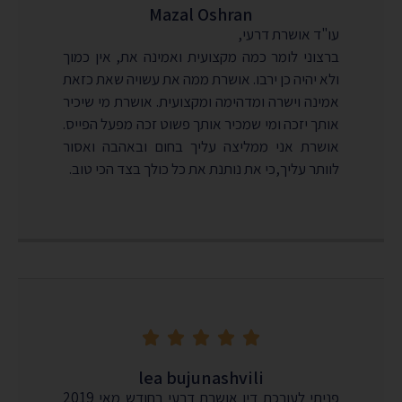
Mazal Oshran
עו"ד אושרת דרעי,
ברצוני לומר כמה מקצועית ואמינה את, אין כמוך
ולא יהיה כן ירבו. אושרת ממה את עשויה שאת כזאת
אמינה וישרה ומדהימה ומקצועית. אושרת מי שיכיר
אותך יזכה ומי שמכיר אותך פשוט זכה מפעל הפייס.
אושרת אני ממליצה עליך בחום ובאהבה ואסור
לוותר עליך,כי את נותנת את כל כולך בצד הכי טוב.





lea bujunashvili
פניתי לעורכת דין אושרת דרעי בחודש מאי 2019