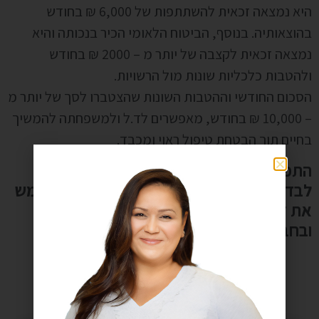
היא נמצאה זכאית להשתתפות של 6,000 ₪ בחודש
בהוצאותיה. בנוסף, הביטוח הלאומי הכיר בנכותה והיא
נמצאה זכאית לקצבה של יותר מ – 2000 ₪ בחודש
ולהטבות כלכליות שונות מול הרשויות.
הסכום החודשי וההטבות השונות שהצטברו לסך של יותר מ
– 10,000 ₪ בחודש, מאפשרים לד.ל ולמשפחתה להמשיך
בחיים תוך הבטחת טיפול ראוי ומכבד.
התפקוד שלך או של מי מיקיריך נפגע? חשוב
לבדוק את הזכאות להכרה במצב סיעודי ולממש
את זכויותיך בביטוח הלאומי, בקופת החולים
ובחברת הביטוח. צרו איתנו קשר ונתחיל.