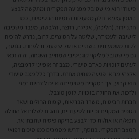
סיעודי הוא מי שסובל מפגיעה תפקודית ומתקשה לבצע
באופן עצמאי חלק מפעולות היומיום הבסיסיות, כמו
התניידות (הליכה), אכילה, רחצה, הלבשה, מעבר משכיבה
לישיבה ולעמידה, שליטה על הסוגרים. לרוב, נדרש להוכיח
לקות משמעותית בשתיים או שלוש פעולות לפחות. בנוסף,
גם מי שסובל מליקוי קוגניטיבי שמחייב השגחה, יהיה זכאי
לעתים לזכויות כאדם סיעודי. מצב זה אופייני לדמנציה,
אלצהיימר או פגיעה מוחית אחרת. בדרך כלל מצב סיעודי
הוא קבוע, אך במקרים מסוימים הוא יכול להיות זמני
ולזכות את החולה בזכויות לזמן מוגבל.
חברות הביטוח, משרד הבריאות, קופות החולים ושאר
הגופים המקנים זכויות לסיעודיים, נוהגים לשלוח אל החולה
רופא/ה או אח/ות כדי לבצע בדיקה פיסית שתבחן את
המצב התפקודי. בנוסף, ידרשו מסמכים כמו סיכום רפואי