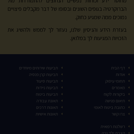
מחוסר ידע וכוחות נפשיים הנחוצים להתמודדות מול
הברוקרטיה בגופים השונים ובסופו של דבר מקבלים פיצויים
נמוכים ממה שמגיע כחוק.
בעזרת הידע והניסיון שלנו, נעזור לך לממש ולהשיג את
הזכויות המגיעות לך במלואן.
דף הבית
תביעות שירותים מיוחדים
אודות
תביעות קרן פנסיה
תחומי עיסוק
תביעות סיעוד
מאמרים
תביעות ניידות
ביקורות לקוח
תביעות ביטוח
תיאום פגישה
תאונת עבודה
כתובת ביטוח לאומי
תאונות דרכים
צרו קשר
תאונות אישיות
רשלנות רפואית
קצבת ילד נכה