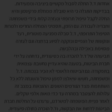
אחדות ד.ל החלה לסבול מקשיים ביציבה וממעידות.
בבדיקות התגלה כי היא סובלת ממחלת פרקינסון והיא
החלה לקבל טיפול תרופתי ונעזרה קלות בידי משפחתה
וחבריה לעבודה. עם הזמן, תסמיני המחלה החריפו ולמרות
הטיפול התרופתי, ד.ל סבלה מפגיעה מוטורית, רעד
ונוקשות של הגפיים ונזקקה לסיוע ברחצה וגם לעזרה
מסוימת באכילה ובהלבשה.
תביעתה של ד.ל להכרה בה כסיעודית, נדחתה על ידי
חברת הביטוח, בטענה שהיא עדיין נחשבת עצמאית
בתפקודה. גם הביטוח הלאומי לא הכיר בנכותה. ד.ל
ומשפחתה, חששו שיאלצו לממן טיפול והשגחה ללא כל
השתתפות מצד הגורמים השונים. ההוצאות במצב זה
עלולות להצטבר במהרה עד כדי מאות אלפי שקלים.
לאחר פניית המשפחה למשרדנו, ערערנו על החלטת חברת
הביטוח לדחות את הבקשה, וד.ל הוכרה כחולה סיעודית.